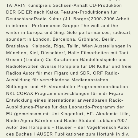
TATARIN Kunstpreis Sachsen-Anhalt CD-Produktion
DER GEIER nach Kafka Feature-Produktionen für
DeutschlandRadio Kultur (J.L.Borges)2000-2006 Arbeit
in internat. Performance-Gruppe The wolf and the
winter in Europa und Sing. Solo-performances, radioart,
soundart in London, Barcelona, Grönland, Berlin,
Bratislava, Klaipeda, Riga, Tallin, Wien Ausstellungen in
München, Kiel, Düsseldorf, Halle Filmarbeiten mit Toni
Grisoni (London) Co-Kuratorium Händelfestspiele und
RadioRevolten diverse Hörspiele für DR Kultur und freie
Radios Autor für mdr Figaro und SDR, ORF Radio-
Ausbildung für verschiedene Medienanstalten,
Stiftungen und HF-Veranstalter Programmkoordination
NKL CORAX Programmentwicklungen für mdr Figaro
Entwicklung eines international anwendbaren Radio-
Ausbildungs-Planes für das Leonardo-Programm der
EU (gemeinsam mit Uni Klagenfurt, HF- Akademie Lille,
Radio Agora Kärnten und Radio Student Lubliana2007
Autor des Hörspiels – Hauser – der Vogelmensch Autor
des Buches HAUSER Publikationen zum Hörfunk in div.