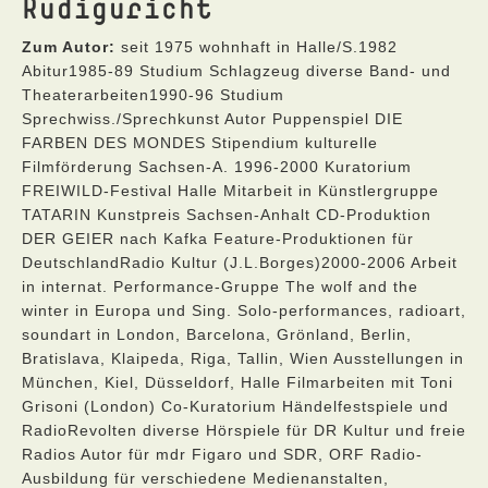
Rudiguricht
Zum Autor:
seit 1975 wohnhaft in Halle/S.1982
Abitur1985-89 Studium Schlagzeug diverse Band- und
Theaterarbeiten1990-96 Studium
Sprechwiss./Sprechkunst Autor Puppenspiel DIE
FARBEN DES MONDES Stipendium kulturelle
Filmförderung Sachsen-A. 1996-2000 Kuratorium
FREIWILD-Festival Halle Mitarbeit in Künstlergruppe
TATARIN Kunstpreis Sachsen-Anhalt CD-Produktion
DER GEIER nach Kafka Feature-Produktionen für
DeutschlandRadio Kultur (J.L.Borges)2000-2006 Arbeit
in internat. Performance-Gruppe The wolf and the
winter in Europa und Sing. Solo-performances, radioart,
soundart in London, Barcelona, Grönland, Berlin,
Bratislava, Klaipeda, Riga, Tallin, Wien Ausstellungen in
München, Kiel, Düsseldorf, Halle Filmarbeiten mit Toni
Grisoni (London) Co-Kuratorium Händelfestspiele und
RadioRevolten diverse Hörspiele für DR Kultur und freie
Radios Autor für mdr Figaro und SDR, ORF Radio-
Ausbildung für verschiedene Medienanstalten,