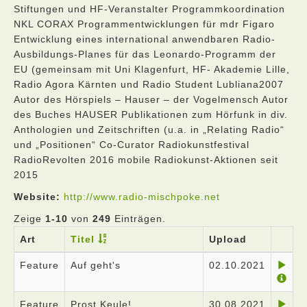
Stiftungen und HF-Veranstalter Programmkoordination
NKL CORAX Programmentwicklungen für mdr Figaro
Entwicklung eines international anwendbaren Radio-
Ausbildungs-Planes für das Leonardo-Programm der
EU (gemeinsam mit Uni Klagenfurt, HF- Akademie Lille,
Radio Agora Kärnten und Radio Student Lubliana2007
Autor des Hörspiels – Hauser – der Vogelmensch Autor
des Buches HAUSER Publikationen zum Hörfunk in div.
Anthologien und Zeitschriften (u.a. in „Relating Radio“
und „Positionen“ Co-Curator Radiokunstfestival
RadioRevolten 2016 mobile Radiokunst-Aktionen seit
2015
Website:
http://www.radio-mischpoke.net
Zeige
1-10
von
249
Einträgen.
Art
Titel
Upload
Feature
Auf geht's
02.10.2021
Feature
Prost Keule!
30.08.2021