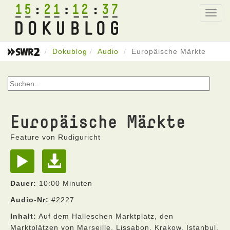
15
21
12
37
Toggl
navig
Dokublog
Audio
Europäische Märkte
Europäische Märkte
Feature von Rudiguricht
Dauer:
10:00 Minuten
Audio-Nr:
#2227
Inhalt:
Auf dem Halleschen Marktplatz, den
Marktplätzen von Marseille, Lissabon, Krakow, Istanbul,