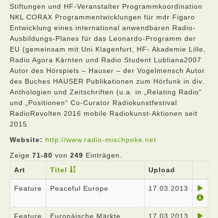
Stiftungen und HF-Veranstalter Programmkoordination
NKL CORAX Programmentwicklungen für mdr Figaro
Entwicklung eines international anwendbaren Radio-
Ausbildungs-Planes für das Leonardo-Programm der
EU (gemeinsam mit Uni Klagenfurt, HF- Akademie Lille,
Radio Agora Kärnten und Radio Student Lubliana2007
Autor des Hörspiels – Hauser – der Vogelmensch Autor
des Buches HAUSER Publikationen zum Hörfunk in div.
Anthologien und Zeitschriften (u.a. in „Relating Radio“
und „Positionen“ Co-Curator Radiokunstfestival
RadioRevolten 2016 mobile Radiokunst-Aktionen seit
2015
Website:
http://www.radio-mischpoke.net
Zeige
71-80
von
249
Einträgen.
Art
Titel
Upload
Feature
Peaceful Europe
17.03.2013
Feature
Europäische Märkte
17.03.2013