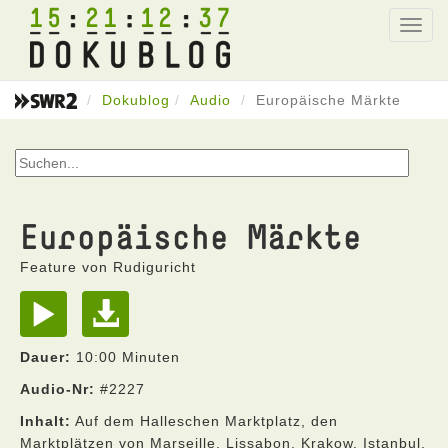
15
21
12
37
Toggl
navig
Dokublog
Audio
Europäische Märkte
Europäische Märkte
Feature von Rudiguricht
Dauer:
10:00 Minuten
Audio-Nr:
#2227
Inhalt:
Auf dem Halleschen Marktplatz, den
Marktplätzen von Marseille, Lissabon, Krakow, Istanbul,