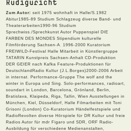
Rudiguricht
Zum Autor:
seit 1975 wohnhaft in Halle/S.1982
Abitur1985-89 Studium Schlagzeug diverse Band- und
Theaterarbeiten1990-96 Studium
Sprechwiss./Sprechkunst Autor Puppenspiel DIE
FARBEN DES MONDES Stipendium kulturelle
Filmförderung Sachsen-A. 1996-2000 Kuratorium
FREIWILD-Festival Halle Mitarbeit in Künstlergruppe
TATARIN Kunstpreis Sachsen-Anhalt CD-Produktion
DER GEIER nach Kafka Feature-Produktionen für
DeutschlandRadio Kultur (J.L.Borges)2000-2006 Arbeit
in internat. Performance-Gruppe The wolf and the
winter in Europa und Sing. Solo-performances, radioart,
soundart in London, Barcelona, Grönland, Berlin,
Bratislava, Klaipeda, Riga, Tallin, Wien Ausstellungen in
München, Kiel, Düsseldorf, Halle Filmarbeiten mit Toni
Grisoni (London) Co-Kuratorium Händelfestspiele und
RadioRevolten diverse Hörspiele für DR Kultur und freie
Radios Autor für mdr Figaro und SDR, ORF Radio-
Ausbildung für verschiedene Medienanstalten,