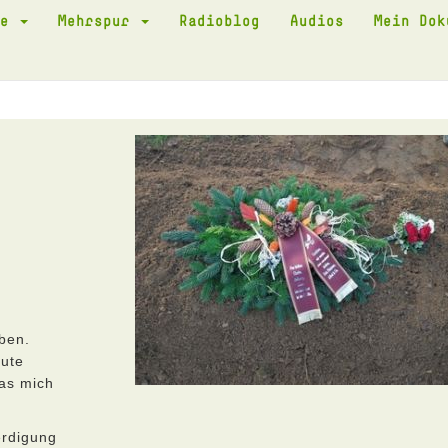
te
Mehrspur
Radioblog
Audios
Mein Do
ben.
eute
das mich
erdigung