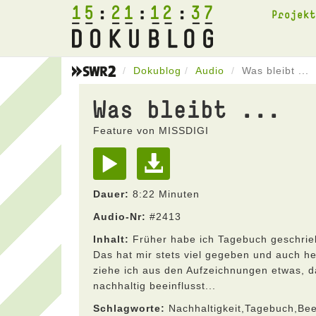
15
21
12
37
Projek
Dokublog
Audio
Was bleibt ...
Was bleibt ...
Feature von MISSDIGI
Dauer:
8:22 Minuten
Audio-Nr:
#2413
Inhalt:
Früher habe ich Tagebuch geschrie
Das hat mir stets viel gegeben und auch h
ziehe ich aus den Aufzeichnungen etwas, 
nachhaltig beeinflusst...
Schlagworte:
Nachhaltigkeit,Tagebuch,Be