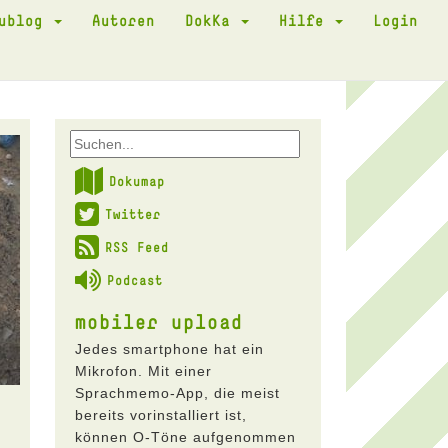
kublog
Autoren
DokKa
Hilfe
Login
Dokumap
Twitter
RSS Feed
Podcast
mobiler upload
Jedes smartphone hat ein
Mikrofon. Mit einer
Sprachmemo-App, die meist
bereits vorinstalliert ist,
können O-Töne aufgenommen