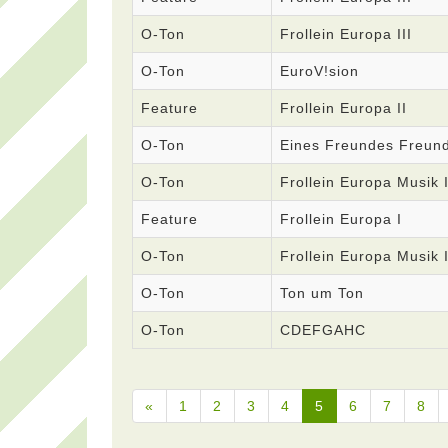
O-Ton
Frollein Europa III
O-Ton
EuroV!sion
Feature
Frollein Europa II
O-Ton
Eines Freundes Freun
O-Ton
Frollein Europa Musik I
Feature
Frollein Europa I
O-Ton
Frollein Europa Musik 
O-Ton
Ton um Ton
O-Ton
CDEFGAHC
«
1
2
3
4
5
6
7
8