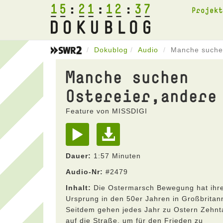
15
21
12
37
Projek
Dokublog
Audio
Manche suchen
Manche suchen
Ostereier,andere
Feature von MISSDIGI
Dauer:
1:57 Minuten
Audio-Nr:
#2479
Inhalt:
Die Ostermarsch Bewegung hat ihr
Ursprung in den 50er Jahren in Großbritan
Seitdem gehen jedes Jahr zu Ostern Zehn
auf die Straße, um für den Frieden zu