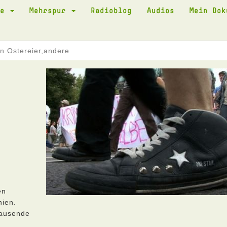
te
Mehrspur
Radioblog
Audios
Mein Do
 Ostereier,andere
en
nien.
tausende