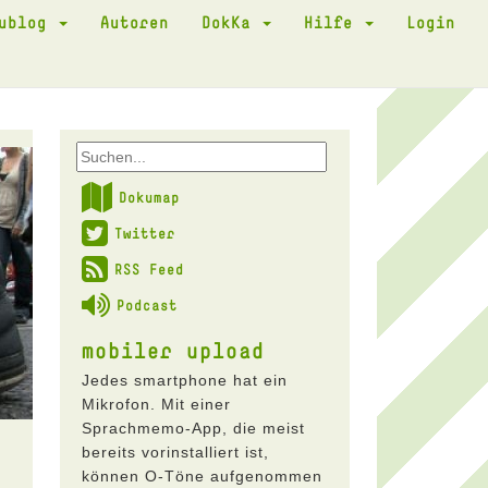
kublog
Autoren
DokKa
Hilfe
Login
Dokumap
Twitter
RSS Feed
Podcast
mobiler upload
Jedes smartphone hat ein
Mikrofon. Mit einer
Sprachmemo-App, die meist
bereits vorinstalliert ist,
können O-Töne aufgenommen