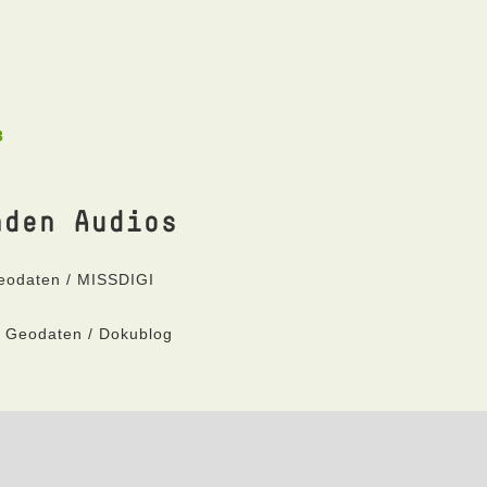
3
nden Audios
Geodaten / MISSDIGI
t Geodaten / Dokublog