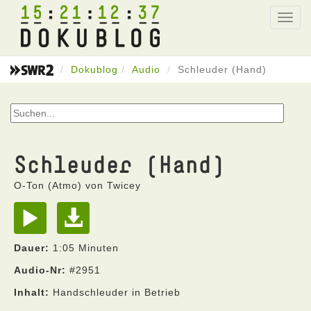
15
21
12
37
Toggl
navig
Dokublog
Audio
Schleuder (Hand)
Schleuder (Hand)
O-Ton (Atmo) von Twicey
Dauer:
1:05 Minuten
Audio-Nr:
#2951
Inhalt:
Handschleuder in Betrieb