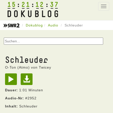
15
21
12
37
Toggl
navig
Dokublog
Audio
Schleuder
Schleuder
O-Ton (Atmo) von Twicey
Dauer:
1:01 Minuten
Audio-Nr:
#2952
Inhalt:
Schleuder