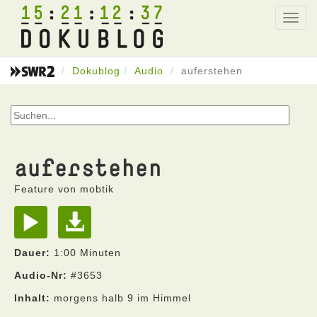
15
21
12
37
Toggl
navig
Dokublog
Audio
auferstehen
auferstehen
Feature von mobtik
Dauer:
1:00 Minuten
Audio-Nr:
#3653
Inhalt:
morgens halb 9 im Himmel