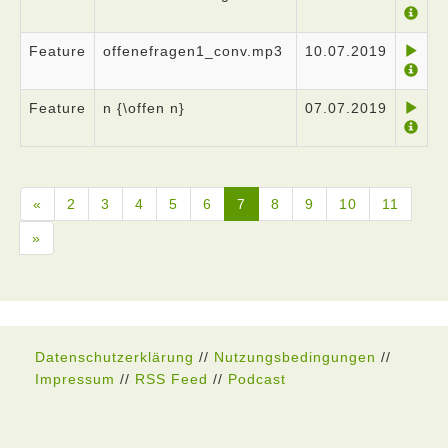
Feature
offenefragen1_conv.mp3
10.07.2019
Feature
n {\offen n}
07.07.2019
«
2
3
4
5
6
7
8
9
10
11
»
Datenschutzerklärung
//
Nutzungsbedingungen
//
Impressum
//
RSS Feed
//
Podcast