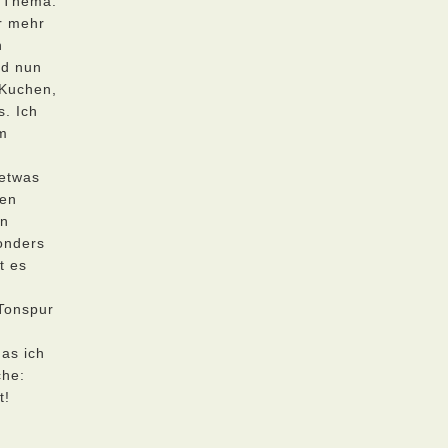
n Thema.
r mehr
n
nd nun
 Kuchen,
. Ich
em
 etwas
den
en
onders
t es
 Tonspur
das ich
che:
t!