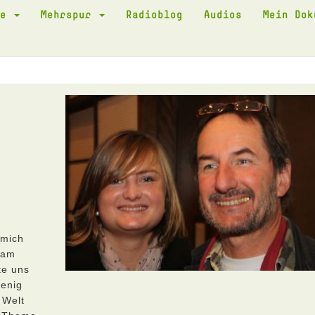
te
Mehrspur
Radioblog
Audios
Mein Do
 mich
ram
te uns
wenig
 Welt