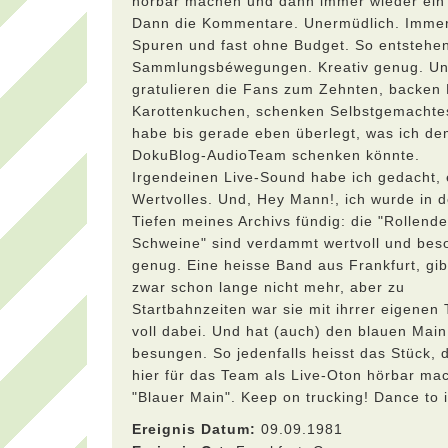
hörbar machen und dann immer wieder ei
Dann die Kommentare. Unermüdlich. Imme
Spuren und fast ohne Budget. So entstehe
Sammlungsbéwegungen. Kreativ genug. U
gratulieren die Fans zum Zehnten, backen
Karottenkuchen, schenken Selbstgemachtes
habe bis gerade eben überlegt, was ich d
DokuBlog-AudioTeam schenken könnte.
Irgendeinen Live-Sound habe ich gedacht,
Wertvolles. Und, Hey Mann!, ich wurde in 
Tiefen meines Archivs fündig: die "Rollend
Schweine" sind verdammt wertvoll und bes
genug. Eine heisse Band aus Frankfurt, gib
zwar schon lange nicht mehr, aber zu
Startbahnzeiten war sie mit ihrrer eigenen
voll dabei. Und hat (auch) den blauen Main
besungen. So jedenfalls heisst das Stück, 
hier für das Team als Live-Oton hörbar ma
"Blauer Main". Keep on trucking! Dance to i
Ereignis Datum:
09.09.1981