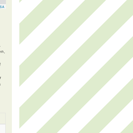
,
en,
f
r
s