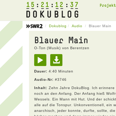
15
21
12
37
Projek
Dokublog
Audio
Blauer Main
Blauer Main
O-Ton (Musik) von Berentzen
Dauer:
4:40 Minuten
Audio-Nr:
#3746
Inhalt:
Zehn Jahre DokuBlog. Ich erinnere
noch an den Anfang. Der Anfang hieß Wolf
Wessels. Ein Mann mit Hut. Und der schick
alle auf die Tonspur. Unkonventionell, ein 
anarchisch, jeder konnte, durfte, sollte, die