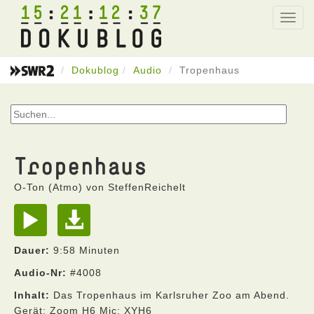
15
21
12
37
Toggl
navig
Dokublog
Audio
Tropenhaus
Tropenhaus
O-Ton (Atmo) von SteffenReichelt
Dauer:
9:58 Minuten
Audio-Nr:
#4008
Inhalt:
Das Tropenhaus im Karlsruher Zoo am Abend.
Gerät: Zoom H6 Mic: XYH6