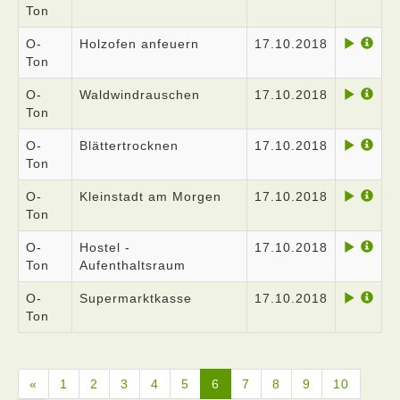
Ton
O-
Holzofen anfeuern
17.10.2018
Ton
O-
Waldwindrauschen
17.10.2018
Ton
O-
Blättertrocknen
17.10.2018
Ton
O-
Kleinstadt am Morgen
17.10.2018
Ton
O-
Hostel -
17.10.2018
Ton
Aufenthaltsraum
O-
Supermarktkasse
17.10.2018
Ton
«
1
2
3
4
5
6
7
8
9
10