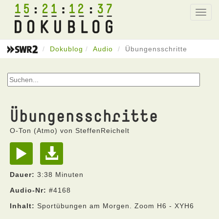
15
21
12
37
Toggl
navig
Dokublog
Audio
Übungensschritte
Übungensschritte
O-Ton (Atmo) von SteffenReichelt
Dauer:
3:38 Minuten
Audio-Nr:
#4168
Inhalt:
Sportübungen am Morgen. Zoom H6 - XYH6