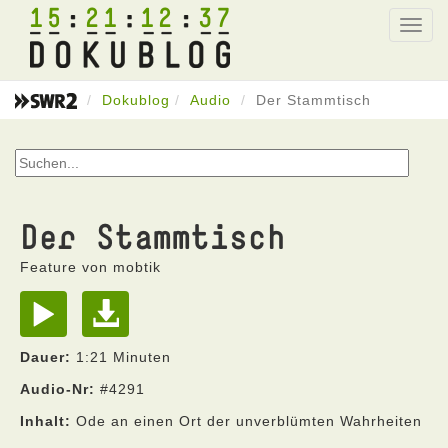
15
21
12
37
Toggl
navig
Dokublog
Audio
Der Stammtisch
Der Stammtisch
Feature von mobtik
Dauer:
1:21 Minuten
Audio-Nr:
#4291
Inhalt:
Ode an einen Ort der unverblümten Wahrheiten