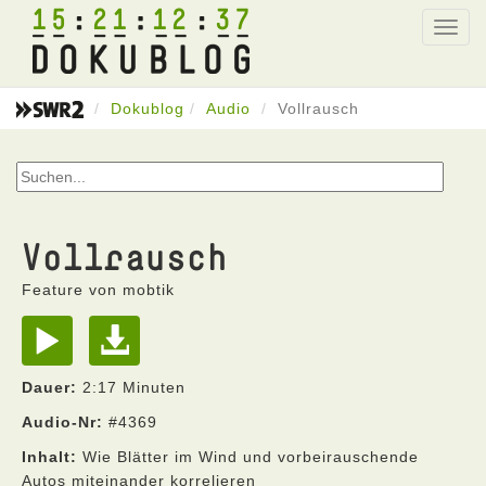
15
21
12
37
Toggl
navig
Dokublog
Audio
Vollrausch
Vollrausch
Feature von mobtik
Dauer:
2:17 Minuten
Audio-Nr:
#4369
Inhalt:
Wie Blätter im Wind und vorbeirauschende
Autos miteinander korrelieren