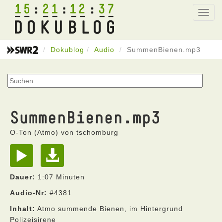
15
21
12
37
Toggl
navig
Dokublog
Audio
SummenBienen.mp3
SummenBienen.mp3
O-Ton (Atmo) von tschomburg
Dauer:
1:07 Minuten
Audio-Nr:
#4381
Inhalt:
Atmo summende Bienen, im Hintergrund
Polizeisirene