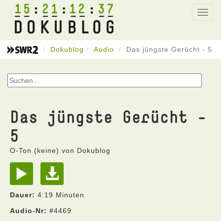
15
21
12
37
Toggl
navig
Dokublog
Audio
Das jüngste Gerücht - 5
Das jüngste Gerücht -
5
O-Ton (keine) von Dokublog
Dauer:
4:19 Minuten
Audio-Nr:
#4469