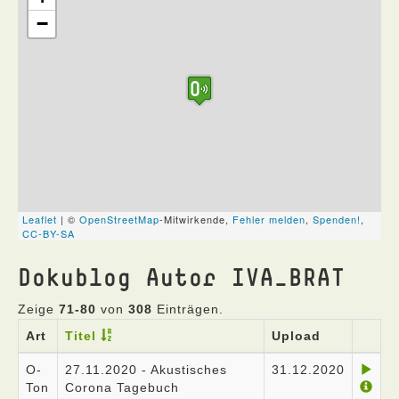
Dokublog Autor IVA_BRAT
Zeige
71-80
von
308
Einträgen.
Art
Titel
Upload
O-
27.11.2020 - Akustisches
31.12.2020
Ton
Corona Tagebuch