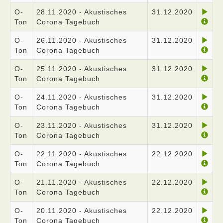
O-
28.11.2020 - Akustisches
31.12.2020
Ton
Corona Tagebuch
O-
26.11.2020 - Akustisches
31.12.2020
Ton
Corona Tagebuch
O-
25.11.2020 - Akustisches
31.12.2020
Ton
Corona Tagebuch
O-
24.11.2020 - Akustisches
31.12.2020
Ton
Corona Tagebuch
O-
23.11.2020 - Akustisches
31.12.2020
Ton
Corona Tagebuch
O-
22.11.2020 - Akustisches
22.12.2020
Ton
Corona Tagebuch
O-
21.11.2020 - Akustisches
22.12.2020
Ton
Corona Tagebuch
O-
20.11.2020 - Akustisches
22.12.2020
Ton
Corona Tagebuch