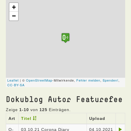
Dokublog Autor Featurefee
Zeige
1-10
von
125
Einträgen.
Art
Titel
Upload
O-
03.10.21 Corona Diary
04.10.2021