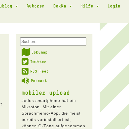
kublog
Autoren
DokKa
Hilfe
Login
Dokumap
Twitter
RSS Feed
Podcast
mobiler upload
Jedes smartphone hat ein
t
Mikrofon. Mit einer
Sprachmemo-App, die meist
bereits vorinstalliert ist,
können O-Töne aufgenommen