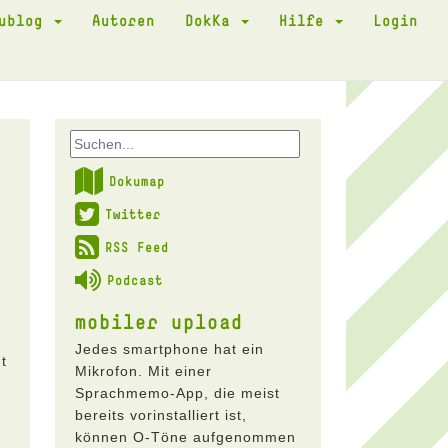
kublog
Autoren
DokKa
Hilfe
Login
Dokumap
Twitter
RSS Feed
Podcast
mobiler upload
Jedes smartphone hat ein
t
Mikrofon. Mit einer
Sprachmemo-App, die meist
bereits vorinstalliert ist,
können O-Töne aufgenommen