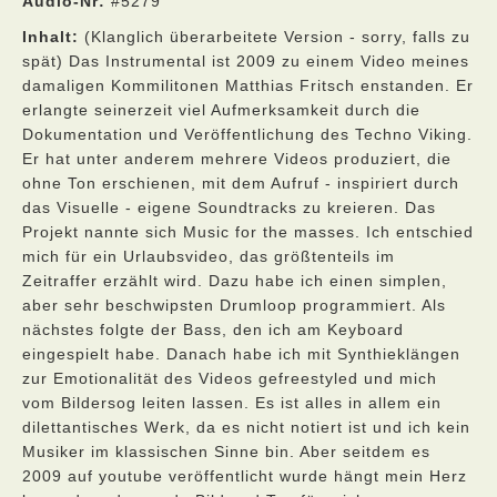
Audio-Nr:
#5279
Inhalt:
(Klanglich überarbeitete Version - sorry, falls zu
spät) Das Instrumental ist 2009 zu einem Video meines
damaligen Kommilitonen Matthias Fritsch enstanden. Er
erlangte seinerzeit viel Aufmerksamkeit durch die
Dokumentation und Veröffentlichung des Techno Viking.
Er hat unter anderem mehrere Videos produziert, die
ohne Ton erschienen, mit dem Aufruf - inspiriert durch
das Visuelle - eigene Soundtracks zu kreieren. Das
Projekt nannte sich Music for the masses. Ich entschied
mich für ein Urlaubsvideo, das größtenteils im
Zeitraffer erzählt wird. Dazu habe ich einen simplen,
aber sehr beschwipsten Drumloop programmiert. Als
nächstes folgte der Bass, den ich am Keyboard
eingespielt habe. Danach habe ich mit Synthieklängen
zur Emotionalität des Videos gefreestyled und mich
vom Bildersog leiten lassen. Es ist alles in allem ein
dilettantisches Werk, da es nicht notiert ist und ich kein
Musiker im klassischen Sinne bin. Aber seitdem es
2009 auf youtube veröffentlicht wurde hängt mein Herz