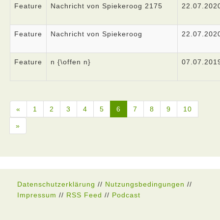
Feature
Nachricht von Spiekeroog 2175
22.07.202
Feature
Nachricht von Spiekeroog
22.07.202
Feature
n {\offen n}
07.07.201
«
1
2
3
4
5
6
7
8
9
10
»
Datenschutzerklärung
//
Nutzungsbedingungen
//
Impressum
//
RSS Feed
//
Podcast