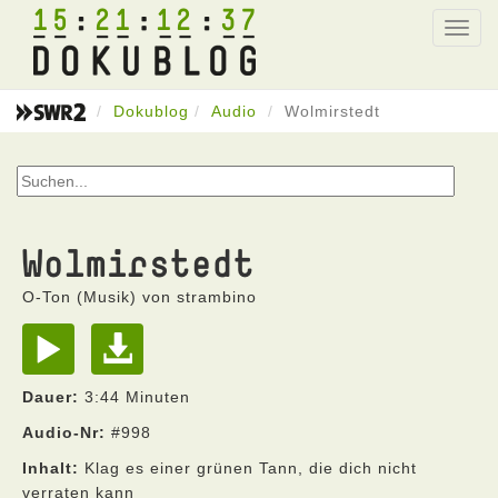
15
21
12
37
Toggl
navig
Dokublog
Audio
Wolmirstedt
Wolmirstedt
O-Ton (Musik) von strambino
Dauer:
3:44 Minuten
Audio-Nr:
#998
Inhalt:
Klag es einer grünen Tann, die dich nicht
verraten kann