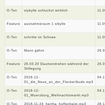
O-Ton
siybylle schluchzt wirklich
11.0
Feature
ausnahmeraum 1 sibylle
11.0
O-Ton
schritte im Schnee
11.0
O-Ton
Mann gähnt
26.0
Feature
26.03.20 Daumendrehen während der
26.0
Stillegung
O-Ton
2018-12-
04.1
01_die_Neue_an_der_Fleckerlbude.mp3
O-Ton
2018-12-
04.1
01_Wuerzburg_Weihnachtsmarkt.mp3
O-Ton
2018-11-24_hertha_hoffenheim.mp3
28.1