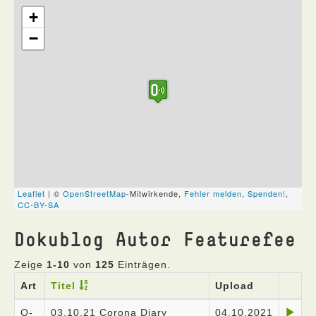
Dokublog Autor Featurefee
Zeige
1-10
von
125
Einträgen.
Art
Titel
Upload
O-
03.10.21 Corona Diary
04.10.2021