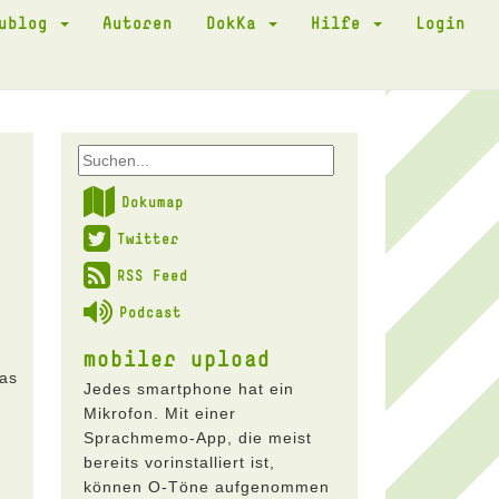
kublog
Autoren
DokKa
Hilfe
Login
Dokumap
Twitter
RSS Feed
Podcast
mobiler upload
das
Jedes smartphone hat ein
Mikrofon. Mit einer
Sprachmemo-App, die meist
bereits vorinstalliert ist,
können O-Töne aufgenommen