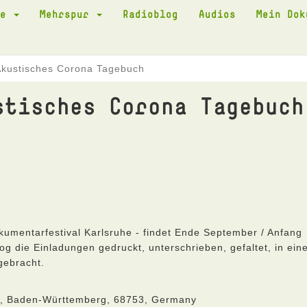
te
Mehrspur
Radioblog
Audios
Mein Do
Akustisches Corona Tagebuch
stisches Corona Tagebuch
umentarfestival Karlsruhe - findet Ende September / Anfang
og die Einladungen gedruckt, unterschrieben, gefaltet, in ein
gebracht.
he, Baden-Württemberg, 68753, Germany