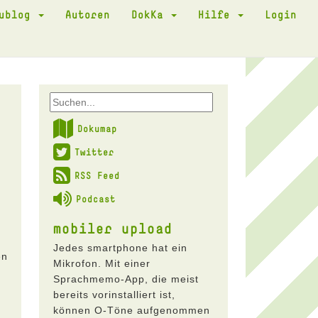
kublog
Autoren
DokKa
Hilfe
Login
Dokumap
Twitter
RSS Feed
Podcast
mobiler upload
Jedes smartphone hat ein
en
Mikrofon. Mit einer
Sprachmemo-App, die meist
bereits vorinstalliert ist,
können O-Töne aufgenommen