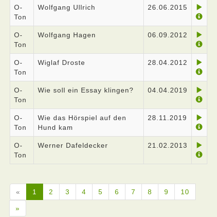
O-
Wolfgang Ullrich
26.06.2015
Ton
O-
Wolfgang Hagen
06.09.2012
Ton
O-
Wiglaf Droste
28.04.2012
Ton
O-
Wie soll ein Essay klingen?
04.04.2019
Ton
O-
Wie das Hörspiel auf den
28.11.2019
Ton
Hund kam
O-
Werner Dafeldecker
21.02.2013
Ton
«
1
2
3
4
5
6
7
8
9
10
»