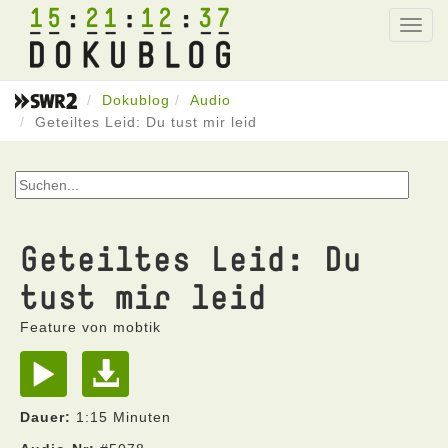
15
21
12
37
Toggl
navig
Dokublog
Audio
Geteiltes Leid: Du tust mir leid
Geteiltes Leid: Du
tust mir leid
Feature von mobtik
Dauer:
1:15 Minuten