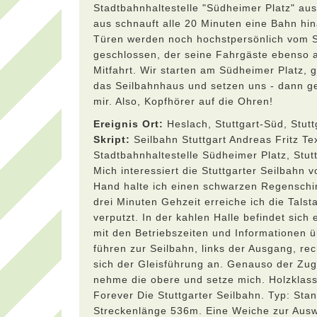
Stadtbahnhaltestelle "Südheimer Platz" aus
aus schnauft alle 20 Minuten eine Bahn hi
Türen werden noch hochstpersönlich vom S
geschlossen, der seine Fahrgäste ebenso 
Mitfahrt. Wir starten am Südheimer Platz, 
das Seilbahnhaus und setzen uns - dann geh
mir. Also, Kopfhörer auf die Ohren!
Ereignis Ort:
Heslach, Stuttgart-Süd, Stu
Skript:
Seilbahn Stuttgart Andreas Fritz Tex
Stadtbahnhaltestelle Südheimer Platz, Stu
Mich interessiert die Stuttgarter Seilbahn
Hand halte ich einen schwarzen Regenschi
drei Minuten Gehzeit erreiche ich die Talst
verputzt. In der kahlen Halle befindet sich 
mit den Betriebszeiten und Informationen ü
führen zur Seilbahn, links der Ausgang, re
sich der Gleisführung an. Genauso der Zug
nehme die obere und setze mich. Holzklass
Forever Die Stuttgarter Seilbahn. Typ: St
Streckenlänge 536m. Eine Weiche zur Ausw