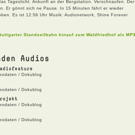
das Tageslicht. Ankunft an der Bergstation. Verschnaufen. Der
. Er gönnt sich ne Pause. In 15 Minuten fährt er wieder
oben. Es ist 12:56 Uhr Musik: Audionetwork, Shine Forever
Stuttgarter Standseilbahn hinauf zum Waldfriedhof als MP
nden Audios
adiofeature
Geodaten / Dokublog
Geodaten / Dokublog
rojekt
Geodaten / Dokublog
Geodaten / Dokublog