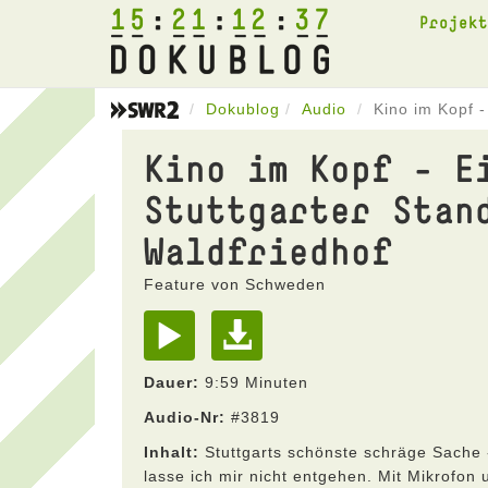
15
21
12
37
Projek
Dokublog
Audio
Kino im Kopf -
Kino im Kopf - E
Stuttgarter Stan
Waldfriedhof
Feature von Schweden
Dauer:
9:59 Minuten
Audio-Nr:
#3819
Inhalt:
Stuttgarts schönste schräge Sache 
lasse ich mir nicht entgehen. Mit Mikrofon