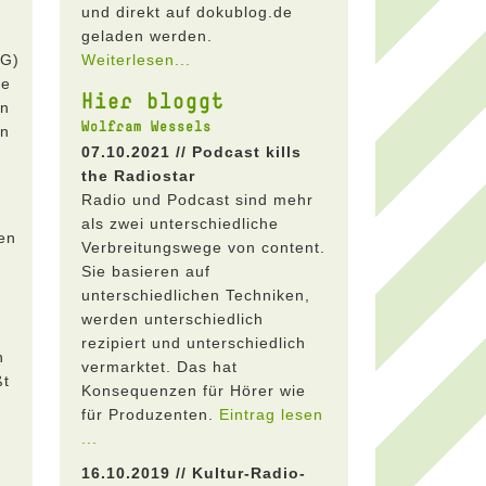
und direkt auf dokublog.de
geladen werden.
AG)
Weiterlesen...
he
Hier bloggt
en
Wolfram Wessels
on
07.10.2021 // Podcast kills
the Radiostar
Radio und Podcast sind mehr
als zwei unterschiedliche
en
Verbreitungswege von content.
n
Sie basieren auf
unterschiedlichen Techniken,
werden unterschiedlich
rezipiert und unterschiedlich
n
vermarktet. Das hat
ßt
Konsequenzen für Hörer wie
für Produzenten.
Eintrag lesen
...
16.10.2019 // Kultur-Radio-