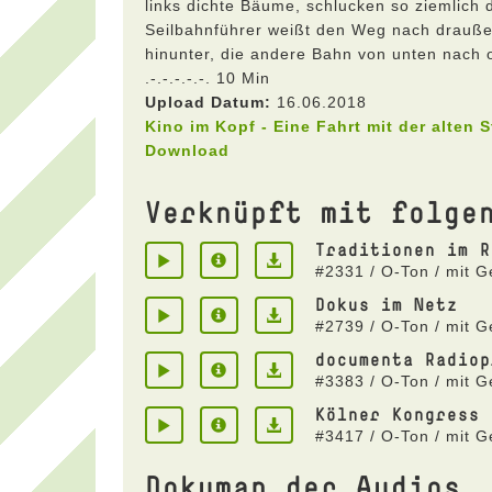
links dichte Bäume, schlucken so ziemlich 
Seilbahnführer weißt den Weg nach draußen
hinunter, die andere Bahn von unten nach 
.-.-.-.-.-. 10 Min
Upload Datum:
16.06.2018
Kino im Kopf - Eine Fahrt mit der alten 
Download
Verknüpft mit folge
Traditionen im R
#2331 / O-Ton / mit 
Dokus im Netz
#2739 / O-Ton / mit 
documenta Radiop
#3383 / O-Ton / mit 
Kölner Kongress
#3417 / O-Ton / mit 
Dokumap der Audios