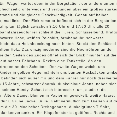
Ein Wagen wartet oben in der Bergstation, der andere unten 
 gleichzeitig unterwegs und verbunden über ein großes starke
bstand und die gleiche Geschwindigkeit. Genau auf halber
 mal links. Der Elektromotor befindet sich in der Bergstation
hrplan, täglich zwischen 9.10 Uhr und 17.50 Uhr, alle 20
lbahnfahrzeugführer schließt die Türen. Schlüsselbund. Kräfti
schwarze Hose, weißes Poloshirt, Armbanduhr, schwarze
Schiebt dazu Holzabdeckung nach hinten. Steckt den Schlüssel
altem Holz. Das einzig moderne sind die Neonröhren an der
beiden Seiten des Zuges öffnet sich der Blick hinunter auf die
t auf nasser Fahrbahn. Rechts eine Tankstelle. An den
tropen an den Scheiben. Der zweite Wagen weicht uns
s. Kinder in gelben Regenmänteln uns bunten Rucksäcken wink
n befinden sich außer mir und dem Fahrer nur noch drei weite
ca 15 Jahre, schwarzer Anorak, dunkelblaue Jeans, neben sich
t seinem Handy. Schaut sich interessiert um, studiert die
er. Ältere Dame, Blumen in Papier eingewickelt, weiße Haare,
duhr. Grüne Jacke. Brille. Geht vermutlich zum Gießen auf d
m die 30. Modischer Dreitagebahrt, dunkelgrünes T Shirt,
edankenversunken. Ein Klappfenster ist geöffnet. Rechts und