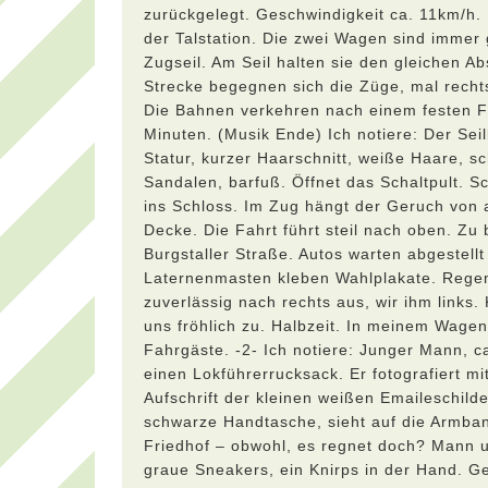
zurückgelegt. Geschwindigkeit ca. 11km/h. 
der Talstation. Die zwei Wagen sind immer
Zugseil. Am Seil halten sie den gleichen A
Strecke begegnen sich die Züge, mal rechts,
Die Bahnen verkehren nach einem festen Fa
Minuten. (Musik Ende) Ich notiere: Der Sei
Statur, kurzer Haarschnitt, weiße Haare, 
Sandalen, barfuß. Öffnet das Schaltpult. 
ins Schloss. Im Zug hängt der Geruch von 
Decke. Die Fahrt führt steil nach oben. Zu 
Burgstaller Straße. Autos warten abgestell
Laternenmasten kleben Wahlplakate. Regen
zuverlässig nach rechts aus, wir ihm link
uns fröhlich zu. Halbzeit. In meinem Wage
Fahrgäste. -2- Ich notiere: Junger Mann, 
einen Lokführerrucksack. Er fotografiert mi
Aufschrift der kleinen weißen Emaileschild
schwarze Handtasche, sieht auf die Armban
Friedhof – obwohl, es regnet doch? Mann u
graue Sneakers, ein Knirps in der Hand. G