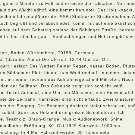
, gehe 3 Minuten zu Fuß und erreiche die Talstation. Von hier
nauf zum Waldfriedhof, eine kommt herunter. Das Holz knackt,
eilbahnfahrzeugführer der SSB (Stuttgarter Straßenbahnen 
auch begrüßt und verabschiedet. Komm mit auf eine akustisc
gehen auf dem Gehsteig entlang der Böblinger Straße, betret
t´s los, steil bergauf - Beobachtungen und Notizen gibt´s v
ttgart, Baden-Württemberg, 70199, Germany
t: (darunter Atmo) Die Uhrzeit: 12:44 Uhr Der Ort:
ttgart Heslach Das Wetter: Feiner Regen, nasser Boden, Pfütz
 vom Südheimer Platz hinauf zum Waldfriedhof. In meiner linke
rm, in meiner rechten das Aufnahmegerät mit Mikrofon. Nach
ation der Seilbahn. Das Gebäude zeigt sich schlicht weiß
ein Ticket-Automat, eine Uhr, ein Mülleimer, eine Hinweistafel
ber die Seilbahn. Fahrräder sind nicht erlaubt. Zwei Glastüre
chts der Eingang. Der Bahnsteig dahinter steigt schräg an, pa
 selbst. Ganz aus Holz mit drei großen Schiebetüren. Ich
e. Teakholz. Braun-Orange. Musik: Audionetwork, Shine
andseilbahn. Eröffnung: 30. Okt 1929 Spurweite 1000mm.
eichung. In 4 Min Fahrzeit werden 85 Höhenmeter