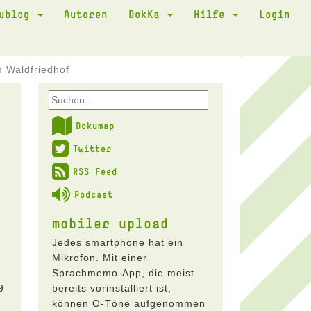
kublog
Autoren
DokKa
Hilfe
Login
m Waldfriedhof
Dokumap
Twitter
RSS Feed
Podcast
mobiler upload
Jedes smartphone hat ein
Mikrofon. Mit einer
Sprachmemo-App, die meist
9
bereits vorinstalliert ist,
können O-Töne aufgenommen