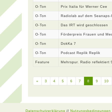
O-Ton
Prix Italia für Werner Cee
O-Ton
Radiolab auf dem Seanaps-F
O-Ton
Das IRT wird geschlossen
O-Ton
Förderpreis Frauen und Med
O-Ton
DokKa 7
O-Ton
Podcast Replik Replik
Feature
Mehrspur. Radio reflektiert 
«
3
4
5
6
7
8
9
10
Datenschutzerklärung
//
Nutzungsbedingungen