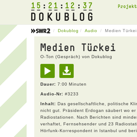
15
21
12
37
Projek
Dokublog
Audio
Medien Türkei
Medien Türkei
O-Ton (Gespräch) von Dokublog
Dauer:
7:00 Minuten
Audio-Nr:
#3233
Inhalt:
Das gesellschaftliche, politische Kl
nicht gut. Präsident Erdogan säubert wo er 
Radiostationen. Nach Berichten sind mind
verhaftet, Fernsehsender und 23 Radiostati
Hörfunk-Korrespondent in Istanbul und beri