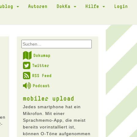
kublog
Autoren
DokKa
Hilfe
Login
Dokumap
Twitter
RSS Feed
Podcast
mobiler upload
Jedes smartphone hat ein
Mikrofon. Mit einer
den
Sprachmemo-App, die meist
R-
bereits vorinstalliert ist,
können O-Töne aufgenommen