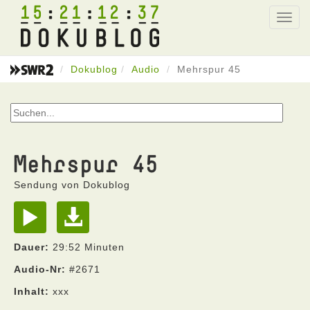
15
21
12
37
Toggl
navig
Dokublog
Audio
Mehrspur 45
Mehrspur 45
Sendung von Dokublog
Dauer:
29:52 Minuten
Audio-Nr:
#2671
Inhalt:
xxx