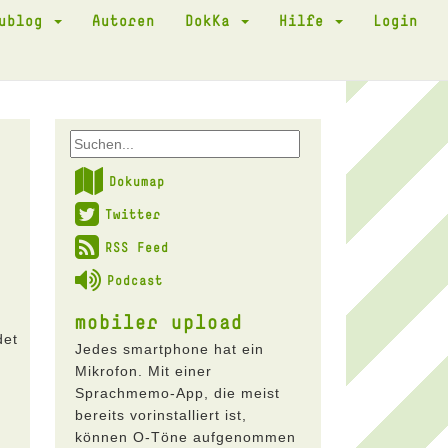
kublog
Autoren
DokKa
Hilfe
Login
Dokumap
Twitter
RSS Feed
Podcast
mobiler upload
det
Jedes smartphone hat ein
Mikrofon. Mit einer
Sprachmemo-App, die meist
bereits vorinstalliert ist,
können O-Töne aufgenommen