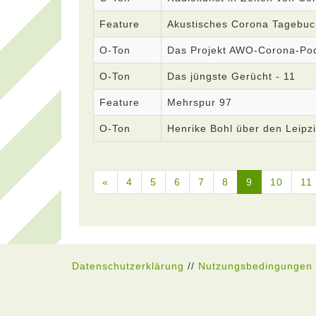
Feature
Akustisches Corona Tagebuc
O-Ton
Das Projekt AWO-Corona-Po
O-Ton
Das jüngste Gerücht - 11
Feature
Mehrspur 97
O-Ton
Henrike Bohl über den Leipz
«
4
5
6
7
8
9
10
11
Datenschutzerklärung
//
Nutzungsbedingungen