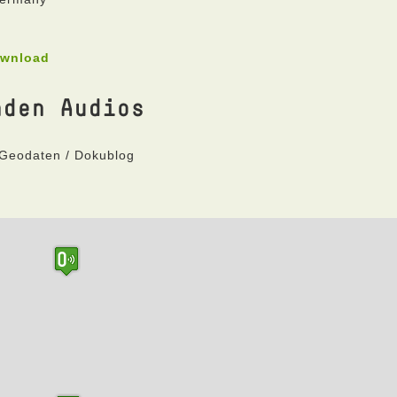
ownload
nden Audios
 Geodaten / Dokublog