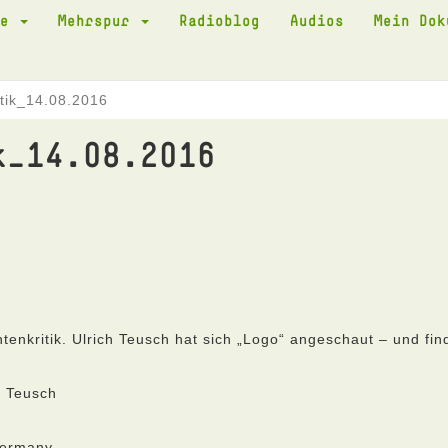
te
Mehrspur
Radioblog
Audios
Mein Do
itik_14.08.2016
k_14.08.2016
nkritik. Ulrich Teusch hat sich „Logo“ angeschaut – und fin
h Teusch
Germany