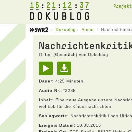
15
21
12
37
Projek
Dokublog
Audio
Nachrichtenkr
Nachrichtenkriti
O-Ton (Gespräch) von Dokublog
Dauer:
4:25 Minuten
Audio-Nr:
#3235
Inhalt:
Eine neue Ausgabe unsere Nachrichte
viel Lob für die Kindernachrichten.
Schlagworte:
Nachrichtenkritik,Logo,Ulric
Ereignis Datum:
10.08.2016
Ereignis Ort:
ZDF-Straße, 55127 Mainz, 