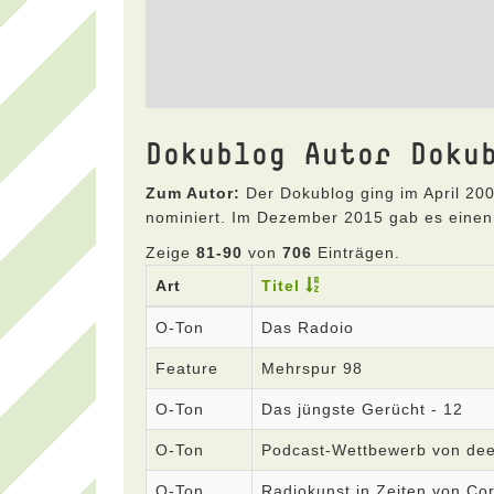
Dokublog Autor Doku
Zum Autor:
Der Dokublog ging im April 200
nominiert. Im Dezember 2015 gab es einen
Zeige
81-90
von
706
Einträgen.
Art
Titel
O-Ton
Das Radoio
Feature
Mehrspur 98
O-Ton
Das jüngste Gerücht - 12
O-Ton
Podcast-Wettbewerb von deez
O-Ton
Radiokunst in Zeiten von Co