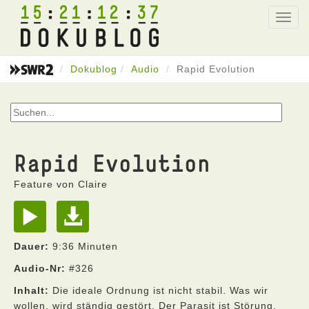
15
21
12
37
Toggl
navig
Dokublog
Audio
Rapid Evolution
Rapid Evolution
Feature von Claire
Dauer:
9:36 Minuten
Audio-Nr:
#326
Inhalt:
Die ideale Ordnung ist nicht stabil. Was wir
wollen, wird ständig gestört. Der Parasit ist Störung.