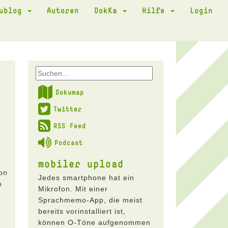
kublog
Autoren
DokKa
Hilfe
Login
Dokumap
Twitter
RSS Feed
Podcast
mobiler upload
on
Jedes smartphone hat ein
m
Mikrofon. Mit einer
Sprachmemo-App, die meist
bereits vorinstalliert ist,
können O-Töne aufgenommen