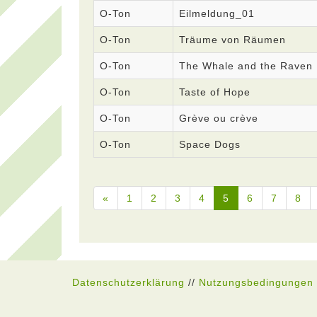
O-Ton
Eilmeldung_01
O-Ton
Träume von Räumen
O-Ton
The Whale and the Raven
O-Ton
Taste of Hope
O-Ton
Grève ou crève
O-Ton
Space Dogs
«
1
2
3
4
5
6
7
8
Datenschutzerklärung
//
Nutzungsbedingungen