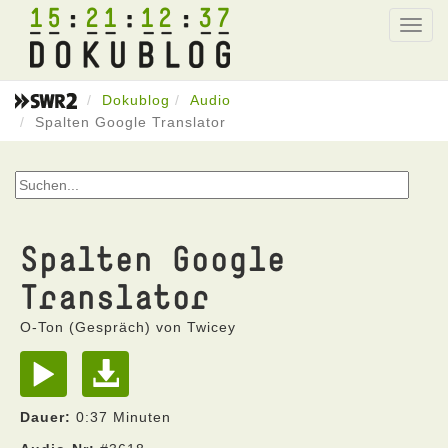
15
21
12
37
Toggl
navig
Dokublog
Audio
Spalten Google Translator
Spalten Google
Translator
O-Ton (Gespräch) von Twicey
Dauer:
0:37 Minuten