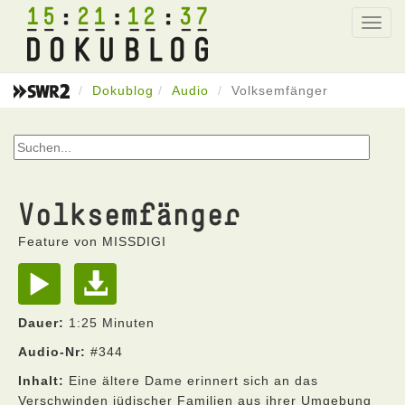
15
21
12
37
Toggl
navig
Dokublog
Audio
Volksemfänger
Volksemfänger
Feature von MISSDIGI
Dauer:
1:25 Minuten
Audio-Nr:
#344
Inhalt:
Eine ältere Dame erinnert sich an das
Verschwinden jüdischer Familien aus ihrer Umgebung