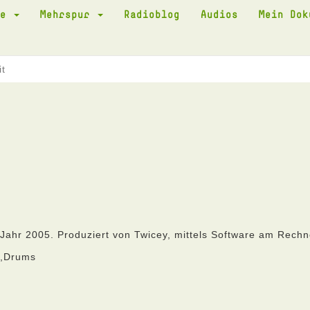
te
Mehrspur
Radioblog
Audios
Mein Do
it
Jahr 2005. Produziert von Twicey, mittels Software am Rechn
s,Drums