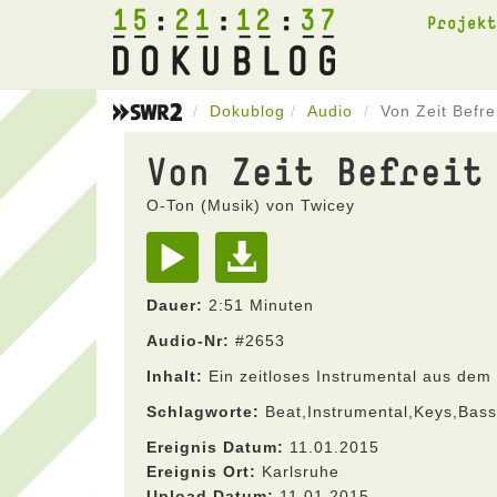
15
21
12
37
Projek
Dokublog
Audio
Von Zeit Befre
Von Zeit Befreit
O-Ton (Musik) von Twicey
Dauer:
2:51 Minuten
Audio-Nr:
#2653
Inhalt:
Ein zeitloses Instrumental aus dem 
Schlagworte:
Beat,Instrumental,Keys,Bas
Ereignis Datum:
11.01.2015
Ereignis Ort:
Karlsruhe
Upload Datum:
11.01.2015