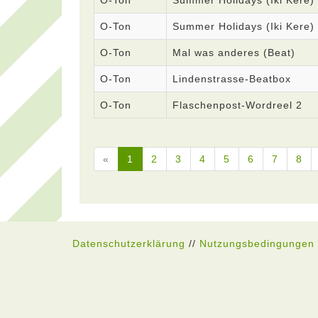
O-Ton
Summer Holidays (Iki Kere) 
O-Ton
Summer Holidays (Iki Kere)
O-Ton
Mal was anderes (Beat)
O-Ton
Lindenstrasse-Beatbox
O-Ton
Flaschenpost-Wordreel 2
«
1
2
3
4
5
6
7
8
Datenschutzerklärung
//
Nutzungsbedingungen