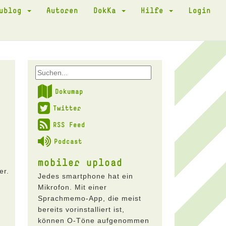
kublog
Autoren
DokKa
Hilfe
Login
Dokumap
Twitter
RSS Feed
Podcast
mobiler upload
er.
Jedes smartphone hat ein
Mikrofon. Mit einer
Sprachmemo-App, die meist
bereits vorinstalliert ist,
können O-Töne aufgenommen