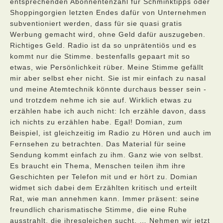
entsprechenden Abonnentenzahl für Schminktipps oder
Shoppingorgien letzten Endes dafür von Unternehmen
subventioniert werden, dass für sie quasi gratis
Werbung gemacht wird, ohne Geld dafür auszugeben.
Richtiges Geld. Radio ist da so unprätentiös und es
kommt nur die Stimme. bestenfalls gepaart mit so
etwas, wie Persönlichkeit rüber. Meine Stimme gefällt
mir aber selbst eher nicht. Sie ist mir einfach zu nasal
und meine Atemtechnik könnte durchaus besser sein -
und trotzdem nehme ich sie auf. Wirklich etwas zu
erzählen habe ich auch nicht: Ich erzähle davon, dass
ich nichts zu erzählen habe. Egal! Domian, zum
Beispiel, ist gleichzeitig im Radio zu Hören und auch im
Fernsehen zu betrachten. Das Material für seine
Sendung kommt einfach zu ihm. Ganz wie von selbst.
Es braucht ein Thema, Menschen teilen ihm ihre
Geschichten per Telefon mit und er hört zu. Domian
widmet sich dabei dem Erzählten kritisch und erteilt
Rat, wie man annehmen kann. Immer präsent: seine
freundlich charismatische Stimme, die eine Ruhe
ausstrahlt, die ihresgleichen sucht. … Nehmen wir jetzt