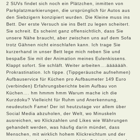
2 SUVs findet sich noch ein Plätzchen, inmitten von
Parkplatzmarkierungen, die ursprünglich für Autos aus
den Siebzigern konzipiert wurden. Die Kleine muss ins
Bett. Der erste Versuch sie ins Bett zu legen scheitert.
Sie schreit. Es scheint ganz offensichtlich, dass Sie
unsere Nähe braucht, aber zwischen uns auf dem Sofa
trotz Gähnen nicht einschlafen kann. Ich trage Sie
kurzerhand in unser Bett lege mich neben Sie und
bespaße Sie mit der Animation meines Eulenkissens.
Klappt sofort. Sie schläft. Weiter arbeiten….ääääääh.
Prokrastination. Ich tippe. (Tippgeräusche aufnehmen)
Aufbauservice für Küchen pro Aufbaumeter 149 Euro
(verbinden) Erfahrungsberichte beim Aufbau von
Küchen…. hm hmmm hmm Warum mache ich die
Kurzdoku? Vielleicht für Ruhm und Anerkennung,
neudeutsch Fame! Der ist heutzutage vor allem über
Social Media abzuholen, der Welt, wo Minuskeln
ausreichen, wo Klickzahlen und Likes wie Währungen
gehandelt werden, was häufig darin mündet, dass
Menschen, mit wirklich hohem Klickreichtum und der