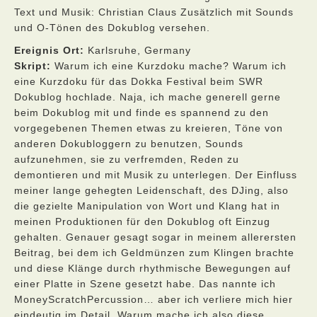
Text und Musik: Christian Claus Zusätzlich mit Sounds
und O-Tönen des Dokublog versehen.
Ereignis Ort:
Karlsruhe, Germany
Skript:
Warum ich eine Kurzdoku mache? Warum ich
eine Kurzdoku für das Dokka Festival beim SWR
Dokublog hochlade. Naja, ich mache generell gerne
beim Dokublog mit und finde es spannend zu den
vorgegebenen Themen etwas zu kreieren, Töne von
anderen Dokubloggern zu benutzen, Sounds
aufzunehmen, sie zu verfremden, Reden zu
demontieren und mit Musik zu unterlegen. Der Einfluss
meiner lange gehegten Leidenschaft, des DJing, also
die gezielte Manipulation von Wort und Klang hat in
meinen Produktionen für den Dokublog oft Einzug
gehalten. Genauer gesagt sogar in meinem allerersten
Beitrag, bei dem ich Geldmünzen zum Klingen brachte
und diese Klänge durch rhythmische Bewegungen auf
einer Platte in Szene gesetzt habe. Das nannte ich
MoneyScratchPercussion… aber ich verliere mich hier
eindeutig im Detail. Warum mache ich also diese