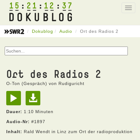
15
21
12
37
Toggl
navig
Dokublog
Audio
Ort des Radios 2
Ort des Radios 2
O-Ton (Gespräch) von Rudiguricht
Dauer:
1:10 Minuten
Audio-Nr:
#1897
Inhalt:
Rald Wendt in Linz zum Ort der radioproduktion