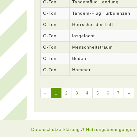
O-Ton
Tandemflug Landung
O-Ton
Tandem-Flug Turbulenzen
O-Ton
Herrscher der Luft
O-Ton
losgeloest
O-Ton
Menschheitstraum
O-Ton
Boden
O-Ton
Hammer
«
1
2
3
4
5
6
7
»
Datenschutzerklärung
//
Nutzungsbedingungen