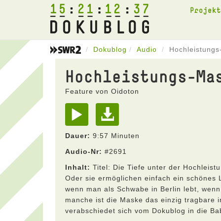
15
21
12
37
Projek
Dokublog
Audio
Hochleistung
Hochleistungs-Ma
Feature von Oidoton
Dauer:
9:57 Minuten
Audio-Nr:
#2691
Inhalt:
Titel: Die Tiefe unter der Hochlei
Oder sie ermöglichen einfach ein schönes L
wenn man als Schwabe in Berlin lebt, wen
manche ist die Maske das einzig tragbare i
verabschiedet sich vom Dokublog in die B