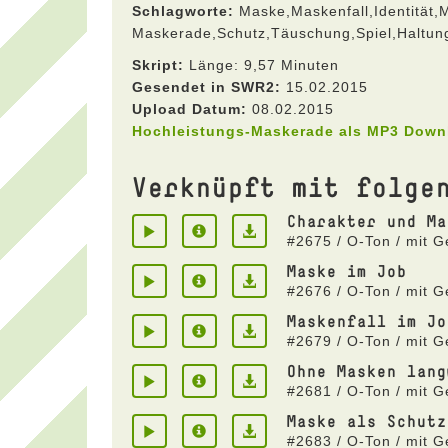
Schlagworte:
Maske,Maskenfall,Identität,
Maskerade,Schutz,Täuschung,Spiel,Haltun
Skript:
Länge: 9,57 Minuten
Gesendet in SWR2:
15.02.2015
Upload Datum:
08.02.2015
Hochleistungs-Maskerade als MP3 Down
Verknüpft mit folge
Charakter und Ma
#2675 / O-Ton / mit G
Maske im Job
#2676 / O-Ton / mit G
Maskenfall im Jo
#2679 / O-Ton / mit G
Ohne Masken lang
#2681 / O-Ton / mit G
Maske als Schutz
#2683 / O-Ton / mit G