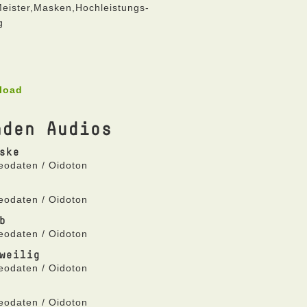
Meister,Masken,Hochleistungs-
g
load
nden Audios
ske
eodaten / Oidoton
eodaten / Oidoton
b
eodaten / Oidoton
weilig
eodaten / Oidoton
eodaten / Oidoton