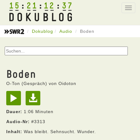
15
21
12
37
Toggl
navig
Dokublog
Audio
Boden
Boden
O-Ton (Gespräch) von Oidoton
Dauer:
1:06 Minuten
Audio-Nr:
#3313
Inhalt:
Was bleibt. Sehnsucht. Wunder.