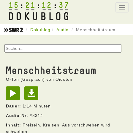
15
21
12
37
Toggl
navig
Dokublog
Audio
Menschheitstraum
Menschheitstraum
O-Ton (Gespräch) von Oidoton
Dauer:
1:14 Minuten
Audio-Nr:
#3314
Inhalt:
Freisein. Kreisen. Aus vorschweben wird
schweben.