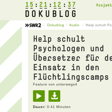
15
21
12
37
Projek
Dokublog
Audio
Help schult P
Help schult
Psychologen und
Übersetzer für d
Einsatz in den
Flüchtlingscamps
Feature von unterwegs4
Dauer:
0:41 Minuten