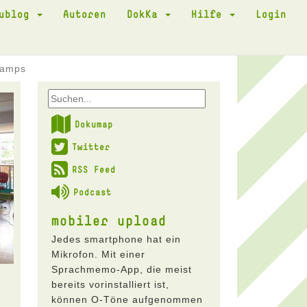
kublog
Autoren
DokKa
Hilfe
Login
scamps
Dokumap
Twitter
RSS Feed
Podcast
mobiler upload
Jedes smartphone hat ein
Mikrofon. Mit einer
Sprachmemo-App, die meist
bereits vorinstalliert ist,
können O-Töne aufgenommen