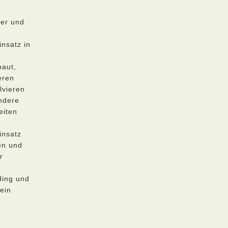
ter und
nsatz in
baut,
eren
lvieren
ondere
eiten
insatz
en und
r
ding und
ein