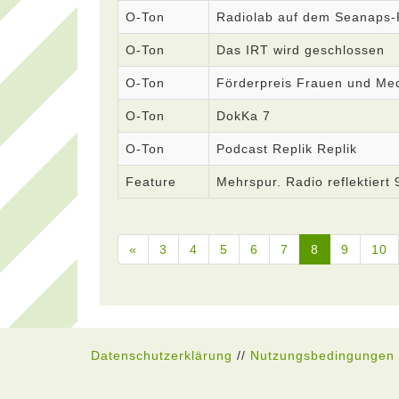
O-Ton
Radiolab auf dem Seanaps-F
O-Ton
Das IRT wird geschlossen
O-Ton
Förderpreis Frauen und Med
O-Ton
DokKa 7
O-Ton
Podcast Replik Replik
Feature
Mehrspur. Radio reflektiert 
«
3
4
5
6
7
8
9
10
Datenschutzerklärung
//
Nutzungsbedingungen