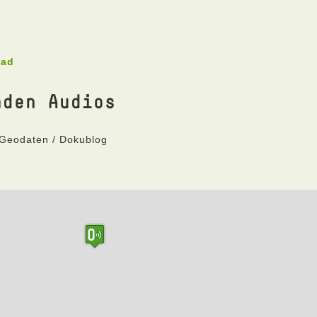
oad
nden Audios
 Geodaten / Dokublog