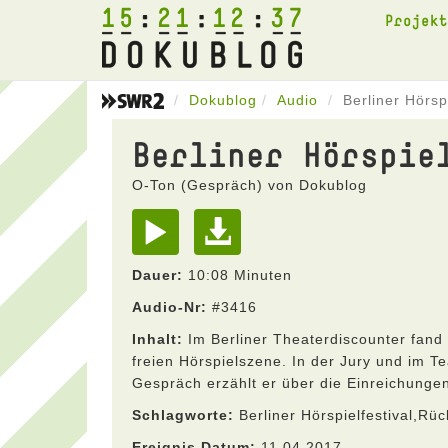
15
21
12
37
Projek
Dokublog
Audio
Berliner Hörspi
Berliner Hörspie
O-Ton (Gespräch) von Dokublog
Dauer:
10:08 Minuten
Audio-Nr:
#3416
Inhalt:
Im Berliner Theaterdiscounter fand E
freien Hörspielszene. In der Jury und im T
Gespräch erzählt er über die Einreichungen
Schlagworte:
Berliner Hörspielfestival,Rü
Ereignis Datum:
11.04.2017