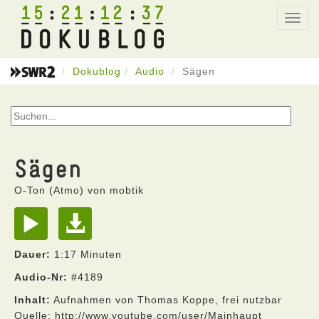
15
21
12
37
Toggl
navig
Dokublog
Audio
Sägen
Sägen
O-Ton (Atmo) von mobtik
Dauer:
1:17 Minuten
Audio-Nr:
#4189
Inhalt:
Aufnahmen von Thomas Koppe, frei nutzbar
Quelle: http://www.youtube.com/user/Mainhaupt