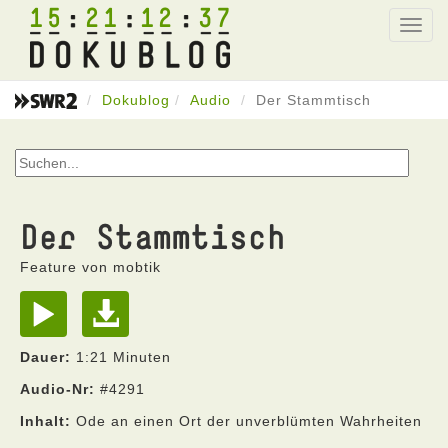
15
21
12
37
Toggl
navig
Dokublog
Audio
Der Stammtisch
Der Stammtisch
Feature von mobtik
Dauer:
1:21 Minuten
Audio-Nr:
#4291
Inhalt:
Ode an einen Ort der unverblümten Wahrheiten