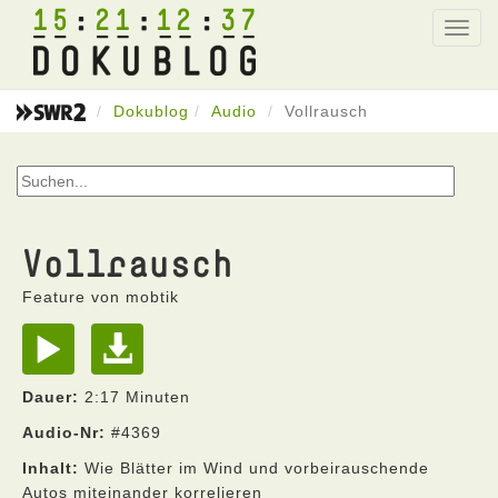
15
21
12
37
Toggl
navig
Dokublog
Audio
Vollrausch
Vollrausch
Feature von mobtik
Dauer:
2:17 Minuten
Audio-Nr:
#4369
Inhalt:
Wie Blätter im Wind und vorbeirauschende
Autos miteinander korrelieren