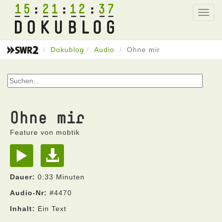
15
21
12
37
Toggl
navig
Dokublog
Audio
Ohne mir
Ohne mir
Feature von mobtik
Dauer:
0:33 Minuten
Audio-Nr:
#4470
Inhalt:
Ein Text