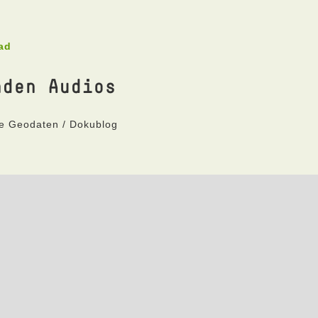
ad
nden Audios
ne Geodaten / Dokublog