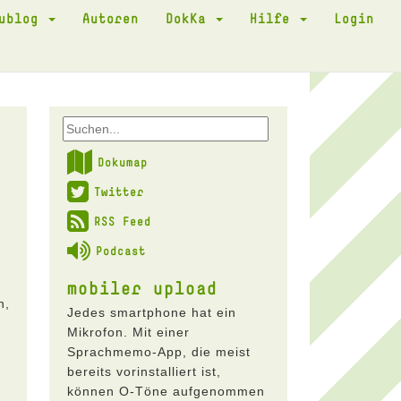
kublog
Autoren
DokKa
Hilfe
Login
Dokumap
Twitter
RSS Feed
Podcast
mobiler upload
n,
Jedes smartphone hat ein
Mikrofon. Mit einer
Sprachmemo-App, die meist
bereits vorinstalliert ist,
können O-Töne aufgenommen