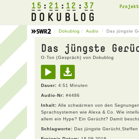
15
21
12
37
Projek
Dokublog
Audio
Das jüngste G
Das jüngste Gerü
O-Ton (Gespräch) von Dokublog
Dauer:
4:51 Minuten
Audio-Nr:
#4486
Inhalt:
Alle schwärmen von den Segnungen de
Sprachsystemen wie Alexa & Co. Wie intellig
allem ein Hype? Ein Gerücht? Damit beschäf
Schlagworte:
Das jüngste Gerücht,Steffen
Ereignis Datum:
18.09.2019