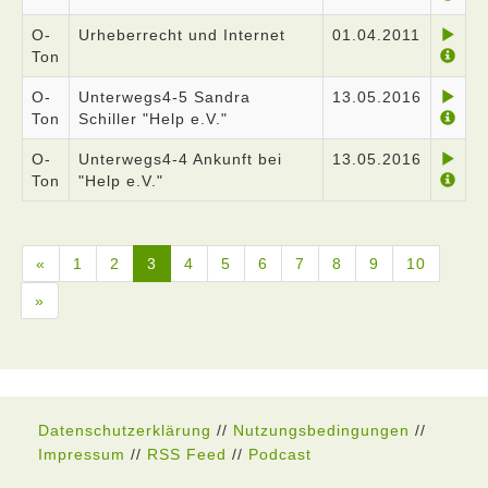
O-
Urheberrecht und Internet
01.04.2011
Ton
O-
Unterwegs4-5 Sandra
13.05.2016
Ton
Schiller "Help e.V."
O-
Unterwegs4-4 Ankunft bei
13.05.2016
Ton
"Help e.V."
«
1
2
3
4
5
6
7
8
9
10
»
Datenschutzerklärung
//
Nutzungsbedingungen
//
Impressum
//
RSS Feed
//
Podcast