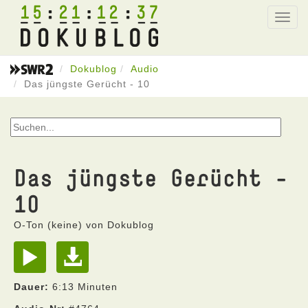
15
21
12
37
Toggl
navig
Dokublog
Audio
Das jüngste Gerücht - 10
Das jüngste Gerücht -
10
O-Ton (keine) von Dokublog
Dauer:
6:13 Minuten