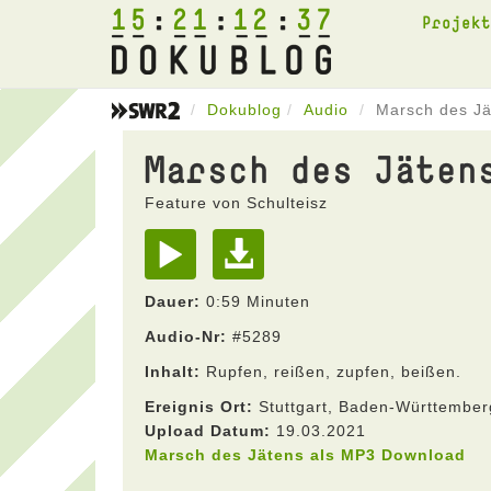
15
21
12
37
Projek
Dokublog
Audio
Marsch des Jä
Marsch des Jäten
Feature von Schulteisz
Dauer:
0:59 Minuten
Audio-Nr:
#5289
Inhalt:
Rupfen, reißen, zupfen, beißen.
Ereignis Ort:
Stuttgart, Baden-Württember
Upload Datum:
19.03.2021
Marsch des Jätens als MP3 Download