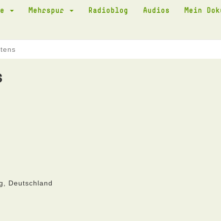
te
Mehrspur
Radioblog
Audios
Mein Do
tens
s
g, Deutschland